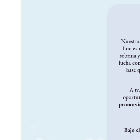
Nuestra
Luu es 
sobrina 
lucha con
base q
A tr
oportun
promovie
Bajo e