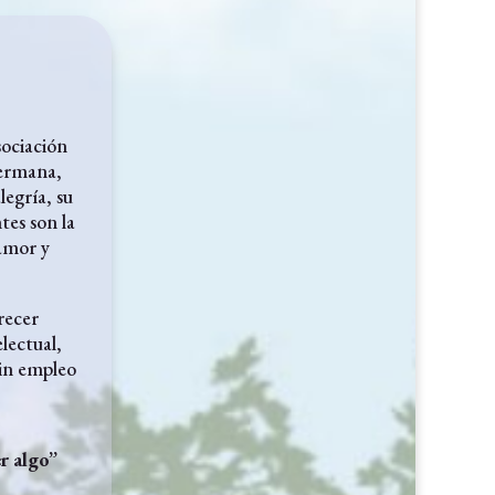
ociación
hermana,
egría, su
tes son la
 amor y
recer
lectual,
in empleo
r algo”