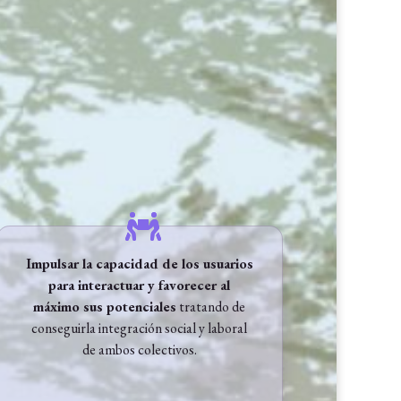
Impulsar la capacidad de los usuarios
para interactuar y favorecer al
máximo sus potenciales
tratando de
conseguirla integración social y laboral
de ambos colectivos.